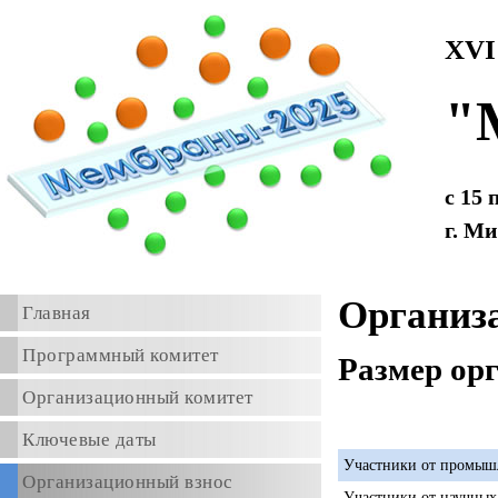
XV
"
с 15 
г. М
Организ
Главная
Программный комитет
Размер ор
Организационный комитет
Ключевые даты
Участники от промыш
Организационный взнос
Участники от научных